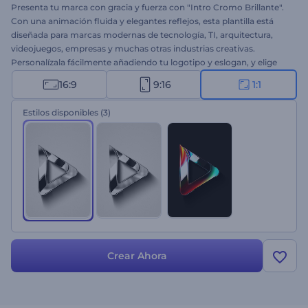
Presenta tu marca con gracia y fuerza con "Intro Cromo Brillante".
Con una animación fluida y elegantes reflejos, esta plantilla está
diseñada para marcas modernas de tecnología, TI, arquitectura,
videojuegos, empresas y muchas otras industrias creativas.
Personalízala fácilmente añadiendo tu logotipo y eslogan, y elige
entre tonos plateados o reflejos vibrantes según los colores de tu
16:9
9:16
1:1
marca. Cuando la sofisticación y la innovación se unen, así es como
se ve. ¡Pruébalo ahora!
Estilos disponibles
(3)
Crear Ahora