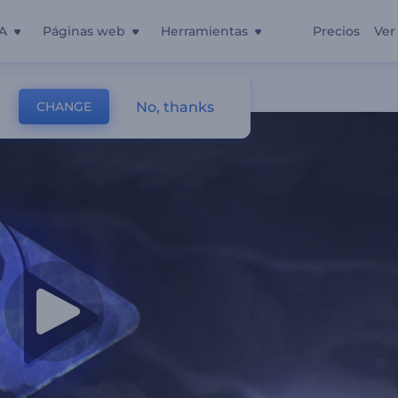
A
Páginas web
Herramientas
Precios
Ver
No, thanks
CHANGE