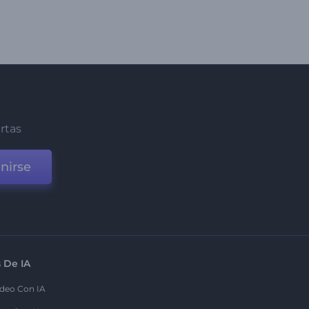
ertas
nirse
 De IA
deo Con IA