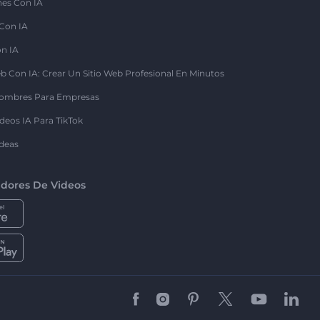
nes Con IA
 Con IA
on IA
b Con IA: Crear Un Sitio Web Profesional En Minutos
ombres Para Empresas
deos IA Para TikTok
deas
dores De Videos