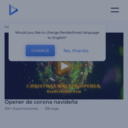
Inicio
Plantillas
Opener De Corona Navideña
Would you like to change Renderforest language
to English?
No, thanks
CHANGE
Opener de corona navideña
13K+
Exportaciones
8 segs.