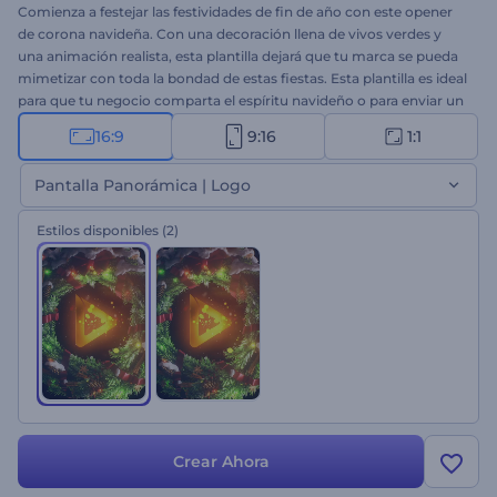
Comienza a festejar las festividades de fin de año con este opener
de corona navideña. Con una decoración llena de vivos verdes y
una animación realista, esta plantilla dejará que tu marca se pueda
mimetizar con toda la bondad de estas fiestas. Esta plantilla es ideal
para que tu negocio comparta el espíritu navideño o para enviar un
cálido mensaje festivo. Sube tu logo, escribe tu mensaje, añade
16:9
9:16
1:1
música navideña y crea un video de alta calidad en minutos.
¡Comienza a crear ahora!
Pantalla Panorámica | Logo
Estilos disponibles
(2)
Crear Ahora