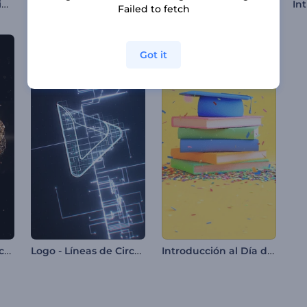
Revelación de logotipo con división celular
Intro - Fuegos Artificiales de Año Nuevo de Rendy
Opener sencillo para ópticas
Failed to fetch
Got it
Introducción lujosa con partículas doradas
Logo - Líneas de Circuitos Digitales
Introducción al Día de la Graduación