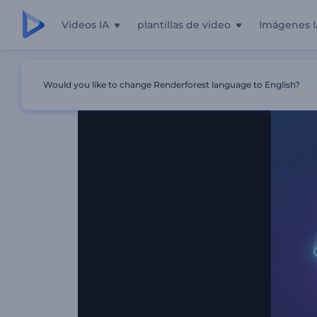
Videos IA
plantillas de video
Imágenes I
Inicio
Plantillas
Introducción Con Líneas De Neón Girat
Would you like to change Renderforest language to English?