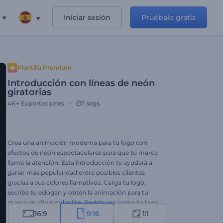
Iniciar sesión
Pruébalo gratis
Plantilla Premium
Introducción con líneas de neón
giratorias
4K+
Exportaciones
7 segs.
Crea una animación moderna para tu logo con
efectos de neón espectaculares para que tu marca
llame la atención. Esta introducción te ayudará a
ganar más popularidad entre posibles clientes
gracias a sus colores llamativos. Carga tu logo,
escribe tu eslogan y obtén la animación para tu
marca en alta resolución. Podrás ver como tu logo
aparece a través de las luces de neón en cuestión
16:9
9:16
1:1
de minutos. Esta intro es perfectamente adecuada