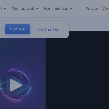
A
Páginas web
Herramientas
Precios
Ver
orias
No, thanks
CHANGE