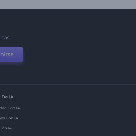
ertas
nirse
 De IA
deo Con IA
nes Con IA
 Con IA