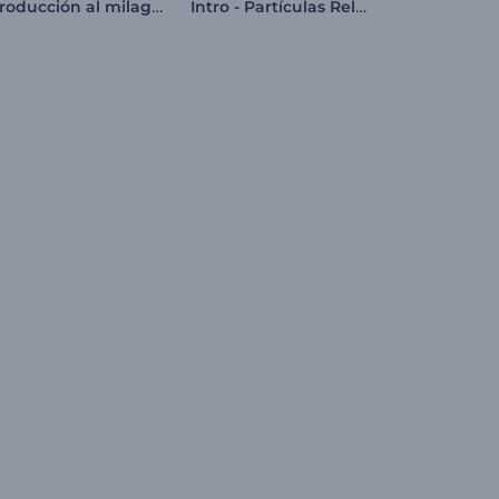
Introducción al milagro de la bola de nieve
Intro - Partículas Relucientes