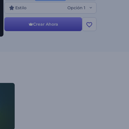
para productos tecnológicos, promociones de
Estilo
Opción 1
empresas, presentaciones de marca y muchos
proyectos creativos. más ¡Pruébala ahora!
Crear Ahora