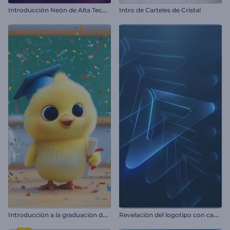
I
ntroducción Neón de Alta Tecnología
Intro de Carteles de Cristal
I
ntroducción a la graduación de Chick
R
evelación del logotipo con capas resplandecientes