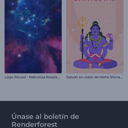
L
ogo Reveal - Nebulosa Resplandeciente
S
aludo en video de Maha Shivratri
Únase al boletín de
Renderforest