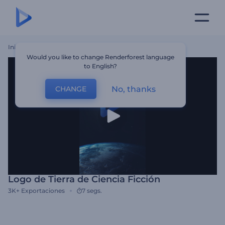
Inicio
Plantillas
Logo De Tierra De Ciencia Ficción
Would you like to change Renderforest language
to English?
No, thanks
CHANGE
Logo de Tierra de Ciencia Ficción
3K+
Exportaciones
7 segs.