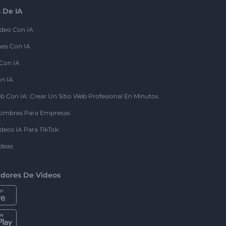
 De IA
deo Con IA
nes Con IA
 Con IA
on IA
b Con IA: Crear Un Sitio Web Profesional En Minutos
ombres Para Empresas
deos IA Para TikTok
deas
dores De Videos