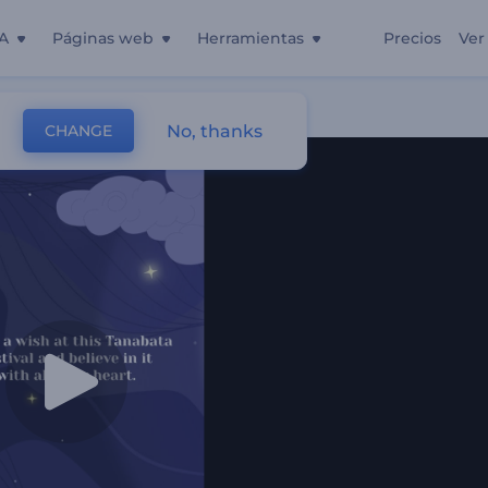
A
Páginas web
Herramientas
Precios
Ver
No, thanks
CHANGE