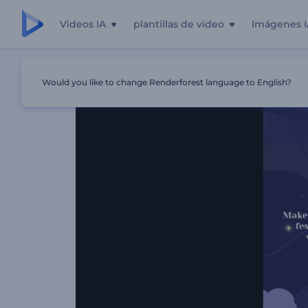
Videos IA
plantillas de video
Imágenes I
Inicio
Plantillas
Animación De Saludo De Tanabata
Would you like to change Renderforest language to English?