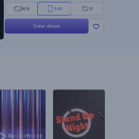
ahora!
16:9
9:16
1:1
Crear Ahora