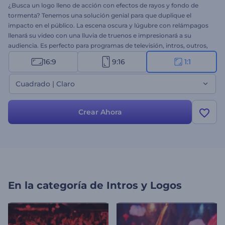
¿Busca un logo lleno de acción con efectos de rayos y fondo de
tormenta? Tenemos una solución genial para que duplique el
impacto en el público. La escena oscura y lúgubre con relámpagos
llenará su video con una lluvia de truenos e impresionará a su
audiencia. Es perfecto para programas de televisión, intros, outros,
tráilers, aperturas, para presentar su canal de YouTube y promover
16:9
9:16
1:1
sus nuevas ideas. Sienta el momento con sólo subir su logo, añadir
el texto y la música. ¡Su video estará listo en unos pocos minutos!
Cuadrado | Claro
Crear Ahora
En la categoría de
Intros y Logos