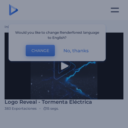
Inicio
Plantillas
Logo Reveal - Tormenta Eléctrica
Would you like to change Renderforest language
to English?
No, thanks
CHANGE
Logo Reveal - Tormenta Eléctrica
383
Exportaciones
15 segs.