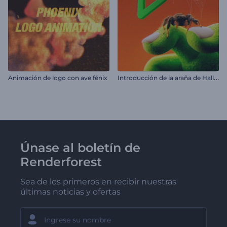
I
ntroducción de la araña de Halloween
Animación de logo con ave fénix
Únase al boletín de
Renderforest
Sea de los primeros en recibir nuestras
últimas noticias y ofertas