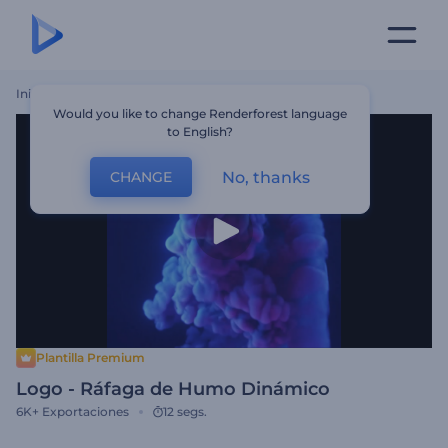
Inicio
Plantillas
Logo - Ráfaga De Humo Dinámico
Would you like to change Renderforest language
to English?
No, thanks
CHANGE
Plantilla Premium
Logo - Ráfaga de Humo Dinámico
6K+
Exportaciones
12 segs.