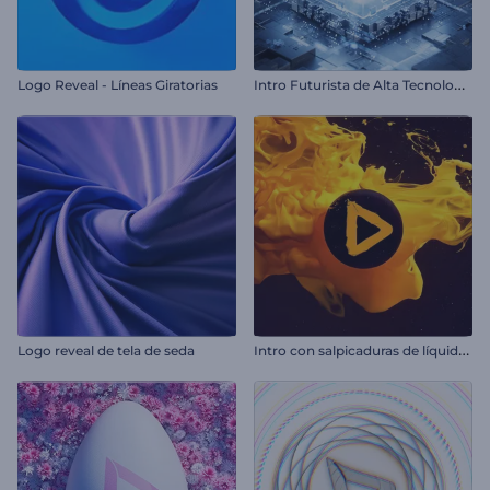
I
ntro Futurista de Alta Tecnología
Logo Reveal - Líneas Giratorias
I
ntro con salpicaduras de líquido colorido
Logo reveal de tela de seda