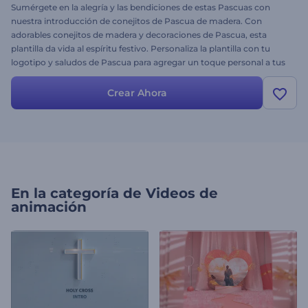
Sumérgete en la alegría y las bendiciones de estas Pascuas con
nuestra introducción de conejitos de Pascua de madera. Con
adorables conejitos de madera y decoraciones de Pascua, esta
plantilla da vida al espíritu festivo. Personaliza la plantilla con tu
logotipo y saludos de Pascua para agregar un toque personal a tus
mensajes festivos. Ideal para compartir deseos de Pascua con
familia, amigos o clientes, esta plantilla evoca la calidez y la alegría
Crear Ahora
de la temporada. ¡No te pierdas la oportunidad de difundir la
felicidad de Pascua, crea tus videos de saludos de Pascua ahora!
En la categoría de
Videos de
animación