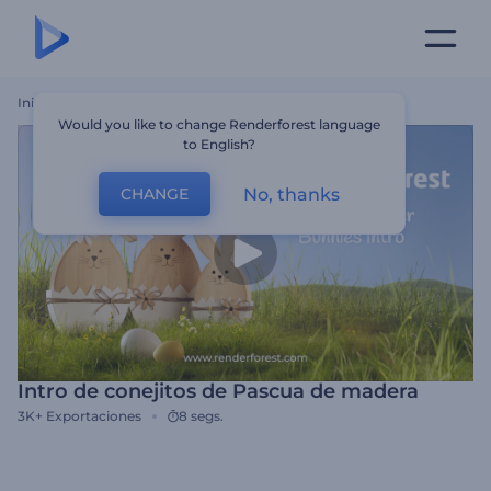
Inicio
Plantillas
Intro De Conejitos De Pascua De Madera
Would you like to change Renderforest language
to English?
No, thanks
CHANGE
Intro de conejitos de Pascua de madera
3K+
Exportaciones
8 segs.