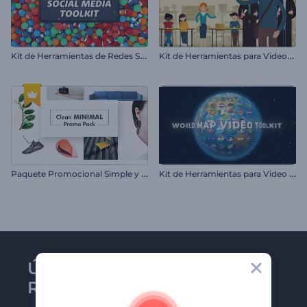
K
it de Herramientas de Redes Sociales
K
it de Herramientas para Videos Educativos
P
aquete Promocional Simple y Minimalista
K
it de Herramientas para Video de Mapa Mundial
Únase al boletín de
Renderforest