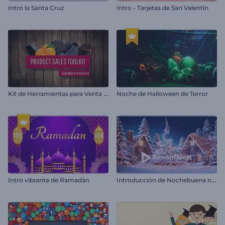
Intro la Santa Cruz
Intro - Tarjetas de San Valentín
K
it de Herramientas para Venta de Productos
Noche de Halloween de Terror
I
ntroducción de Nochebuena nevada
Intro vibrante de Ramadán