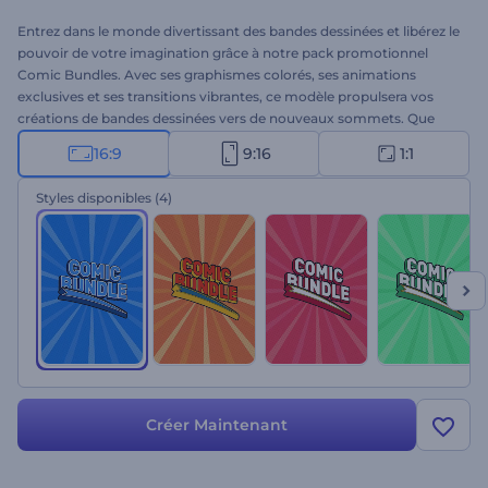
Entrez dans le monde divertissant des bandes dessinées et libérez le
pouvoir de votre imagination grâce à notre pack promotionnel
Comic Bundles. Avec ses graphismes colorés, ses animations
exclusives et ses transitions vibrantes, ce modèle propulsera vos
créations de bandes dessinées vers de nouveaux sommets. Que
vous soyez un conteur professionnel ou un nouveau venu
16:9
9:16
1:1
passionné, ce modèle convivial facilite la création de votre scénario
unique. Sélectionnez les scènes qui correspondent à vos idées,
Styles disponibles
(4)
tapez vos textes et finalisez votre vidéo avec une musique
entraînante et votre voix off. Suscitez l'intérêt de votre public et
faites en sorte qu'il attende avec impatience votre prochaine sortie
grâce à des promotions qui font le buzz. Essayez dès maintenant !
Créer Maintenant