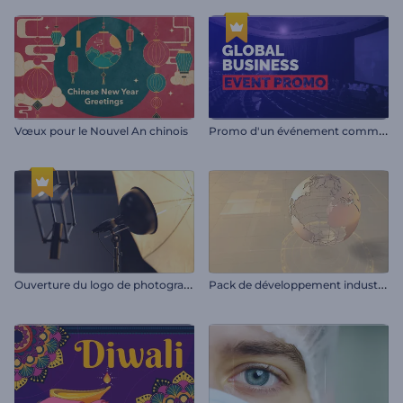
P
romo d'un événement commercial mondial
Vœux pour le Nouvel An chinois
O
uverture du logo de photographe
P
ack de développement industriel