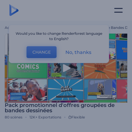
Accueil
Modèles
Pack Promotionnel D'offres Groupées De Bandes Des
Would you like to change Renderforest language
to English?
No, thanks
CHANGE
Pack promotionnel d'offres groupées de
bandes dessinées
80
scènes
12K+
Exportations
Flexible