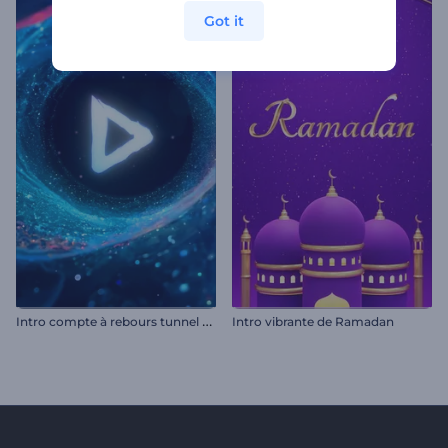
Got it
I
ntro compte à rebours tunnel cosmique
Intro vibrante de Ramadan