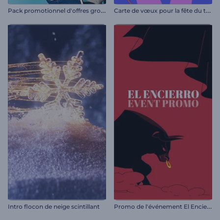
P
ack promotionnel d'offres groupées de bandes dessinées
C
arte de vœux pour la fête du travail
P
romo de l'événement El Encierro
Intro flocon de neige scintillant