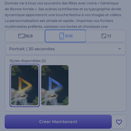
Donnez vie à tous vos souvenirs des fêtes avec notre « Générique
de Bonne Année ». Ses scènes scintillantes et sa typographie dorée
dynamique apporteront une touche festive à vos images et vidéos.
La personnalisation est simple et rapide : importez vos fichiers
multimédias préférés, saisissez vos textes et choisissez une
musique de Noël pour créer une vidéo joyeuse pour le Nouvel An.
16:9
9:16
1:1
Idéal pour les diaporamas de famille, les vidéos de vœux, les
compilations de fêtes, les publications sur les réseaux sociaux et
Portrait | 30 secondes
bien plus encore. Créez dès maintenant !
Styles disponibles
(2)
Créer Maintenant