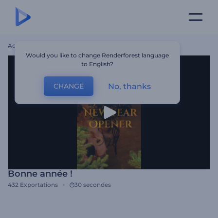
Accueil
Modèles
Bonne Année !
Would you like to change Renderforest language
to English?
No, thanks
CHANGE
Bonne année !
432
Exportations
30 secondes