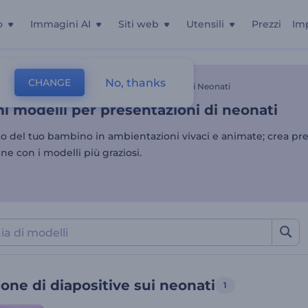
o
Immagini AI
Siti web
Utensili
Prezzi
Im
mi modelli per presentazion
No, thanks
CHANGE
Presentazione
Presentazione Di Diapositive Sui Neonati
mi modelli per presentazioni di neonati
to del tuo bambino in ambientazioni vivaci e animate; crea pr
ine con i modelli più graziosi.
one di diapositive sui neonati
1