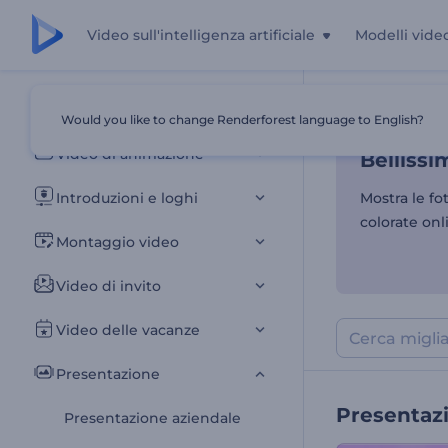
Video sull'intelligenza artificiale
Modelli vide
Bellissi
Tutti i modelli
Would you like to change Renderforest language to English?
Casa
Modelli
Video di animazione
Bellissi
Introduzioni e loghi
Mostra le fo
colorate onl
Montaggio video
Video di invito
Video delle vacanze
Presentazione
Presentazi
Presentazione aziendale