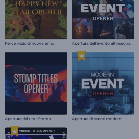
A
pertura dell'evento all'insegna dell'allegria
Felice inizio di nuovo anno
Apertura dei titoli Stomp
Apertura di eventi moderni