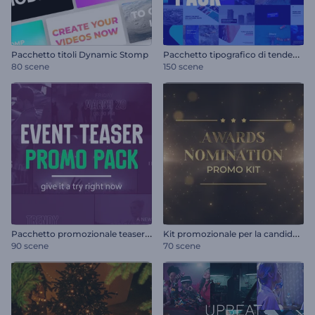
P
acchetto tipografico di tendenza
Pacchetto titoli Dynamic Stomp
80 scene
150 scene
P
acchetto promozionale teaser dell'evento
K
it promozionale per la candidatura ai premi
90 scene
70 scene