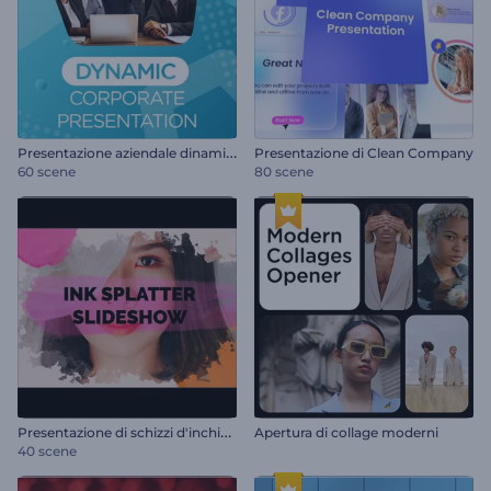
P
resentazione aziendale dinamica
Presentazione di Clean Company
60 scene
80 scene
P
resentazione di schizzi d'inchiostro
Apertura di collage moderni
40 scene