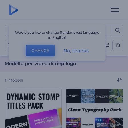
Modello per video di riepi
Would you like to change Renderforest language
to English?
Video riassuntivi
No, thanks
CHANGE
Modello per video di riepilogo
11
Modelli