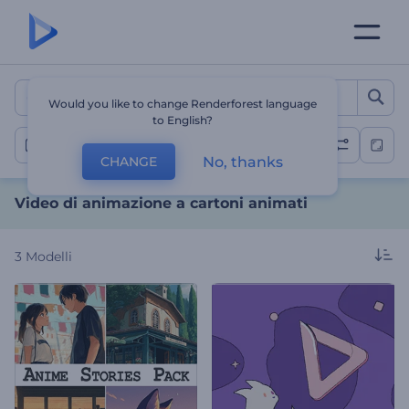
Video di animazione a car
Would you like to change Renderforest language
to English?
Video di cartoni animati
No, thanks
CHANGE
Video di animazione a cartoni animati
3
Modelli