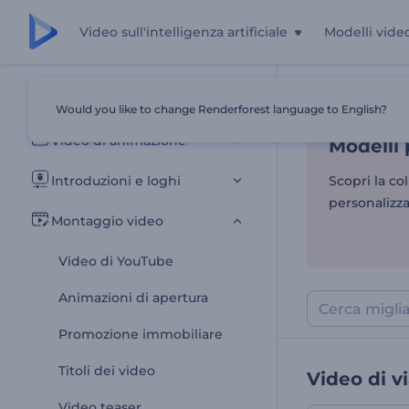
Video sull'intelligenza artificiale
Modelli vide
Modelli 
Tutti i modelli
Would you like to change Renderforest language to English?
Casa
Modelli
Video di animazione
Modelli 
Introduzioni e loghi
Scopri la co
personalizza
Montaggio video
Video di YouTube
Animazioni di apertura
Promozione immobiliare
Titoli dei video
Video di v
Video teaser