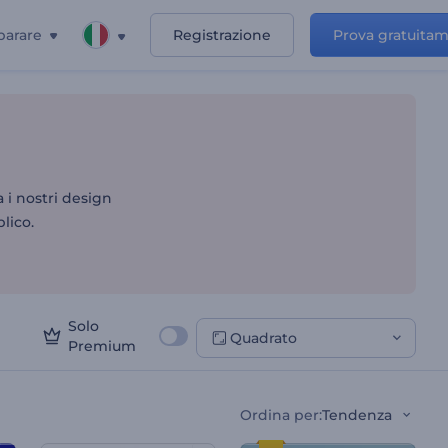
parare
Registrazione
Prova gratuita
a i nostri design
lico.
Solo
Quadrato
Premium
Ordina per
:
Tendenza