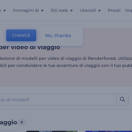
o
Immagini AI
Siti web
Utensili
Prezzi
Im
per video di viaggio
No, thanks
CHANGE
Montaggio Video
Video Di Viaggio
per video di viaggio
llezione di modelli per video di viaggio di Renderforest. Utilizz
bili per condividere le tue avventure di viaggio con il tuo pubb
iaggio
8