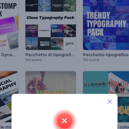
Pacchetto titoli Dynamic Stomp
Pacchetto di tipografia pulita
150 scene
150 scene
Tipografia sociale minimale
Presentazione estiva