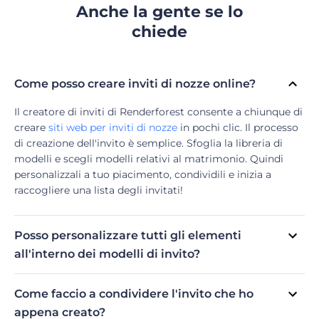
Anche la gente se lo
chiede
Come posso creare inviti di nozze online?
Il creatore di inviti di Renderforest consente a chiunque di
creare
siti web per inviti di nozze
in pochi clic. Il processo
di creazione dell'invito è semplice. Sfoglia la libreria di
modelli e scegli modelli relativi al matrimonio. Quindi
personalizzali a tuo piacimento, condividili e inizia a
raccogliere una lista degli invitati!
Posso personalizzare tutti gli elementi
all'interno dei modelli di invito?
Sì, puoi personalizzare quasi tutti gli elementi all'interno
dei modelli di invito. Puoi modificare il testo, il carattere, il
Come faccio a condividere l'invito che ho
colore, il brano e altro per adattarli al tema e alla
appena creato?
personalità del tuo evento. Una volta pubblicato il sito