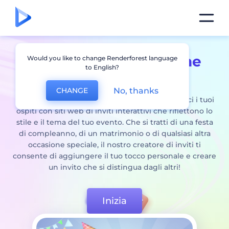
Creatore di inviti online
Would you like to change Renderforest language
to English?
per ogni occasione
No, thanks
CHANGE
Di' addio agli inviti noiosi e tradizionali e stupisci i tuoi
ospiti con siti web di inviti interattivi che riflettono lo
stile e il tema del tuo evento. Che si tratti di una festa
di compleanno, di un matrimonio o di qualsiasi altra
occasione speciale, il nostro creatore di inviti ti
consente di aggiungere il tuo tocco personale e creare
un invito che si distingua dagli altri!
Inizia