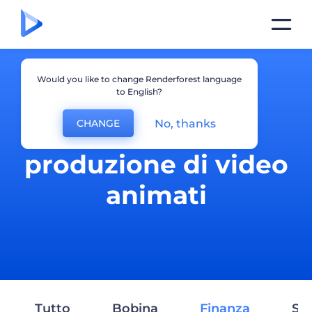
Would you like to change Renderforest language
to English?
No, thanks
CHANGE
Spiegazione e
produzione di video
animati
Tutto
Bobina
Finanza
Ser