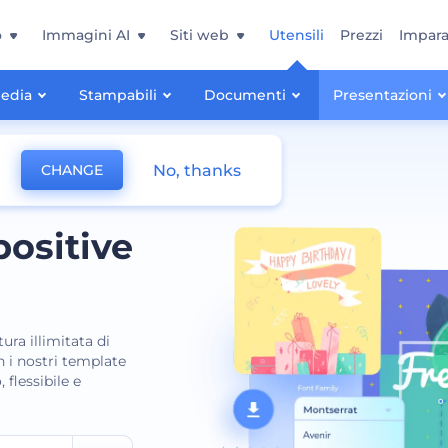
o
Immagini AI
Siti web
Utensili
Prezzi
Impara
Media
Stampabili
Documenti
Presentazioni
No, thanks
CHANGE
positive
ra illimitata di
n i nostri template
 flessibile e