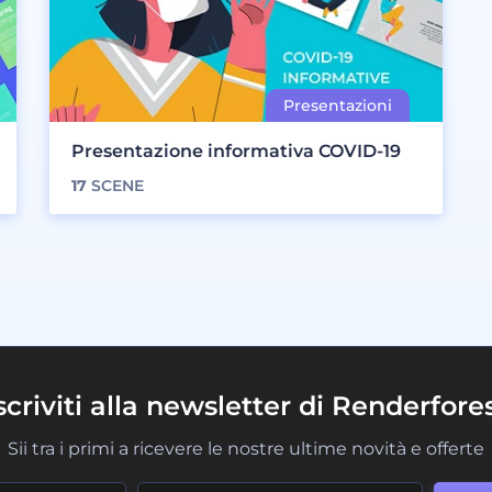
Presentazione informativa COVID-19
17
SCENE
scriviti alla newsletter di Renderfore
Sii tra i primi a ricevere le nostre ultime novità e offerte