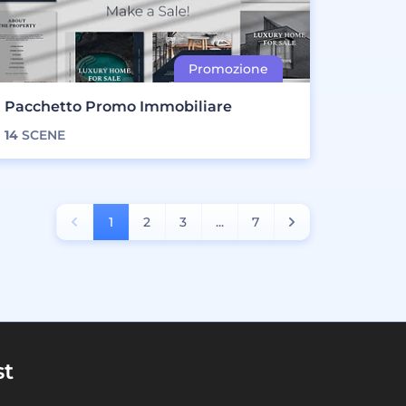
Pacchetto Promo Immobiliare
14
SCENE
1
2
3
...
7
st