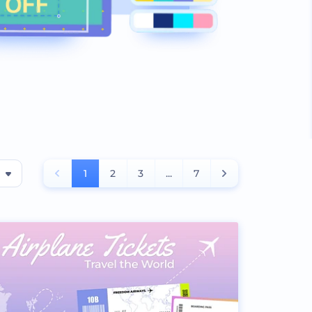
1
2
3
...
7