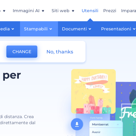
o
Immagini AI
Siti web
Utensili
Prezzi
Impara
Media
Stampabili
Documenti
Presentazioni
No, thanks
CHANGE
 per
di distanza. Crea
a direttamente dal