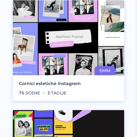
Cornici estetiche Instagram
75
SCENE
3
TAGLIE