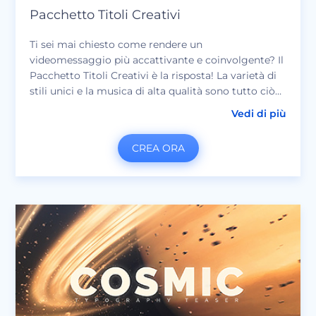
Pacchetto Titoli Creativi
Ti sei mai chiesto come rendere un
videomessaggio più accattivante e coinvolgente? Il
Pacchetto Titoli Creativi è la risposta! La varietà di
stili unici e la musica di alta qualità sono tutto ciò
di cui hai bisogno per creare un video tipografico
Vedi di più
eccezionale. Usalo in diversi progetti creativi come
presentazioni, spot TV, trailer cinematografici,
CREA ORA
teaser, annunci aziendali e molto altro.