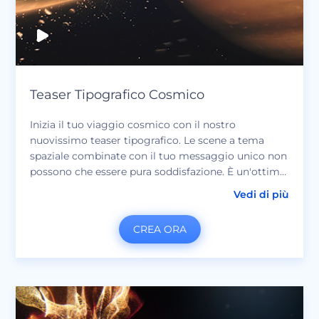
Teaser Tipografico Cosmico
Inizia il tuo viaggio cosmico con il nostro
nuovissimo teaser tipografico. Le scene a tema
spaziale combinate con il tuo messaggio unico non
possono che essere pura soddisfazione. È un'ottima
scelta per stuzzicare il tuo pubblico con qualcosa di
Vedi di più
emozionante. Perfetto per annunci aziendali, spot
TV, trailer cinematografici e molto altro.
CREA ORA