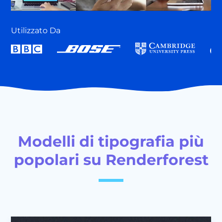
Utilizzato Da
Modelli di tipografia più
popolari su Renderforest