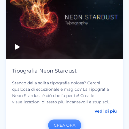
Tipografia Neon Stardust
Stanco della solita tipografia noiosa? Cerchi
qualcosa di eccezionale e magico? La Tipografia
Neon Stardust è ciò che fa per te! Crea le
visualizzazioni di testo più incantevoli e stupisci
tutti con la tua creatività. Perfetto per spot TV,
Vedi di più
videomessaggi, promozioni di prodotti,
presentazioni e molto altro.
CREA ORA