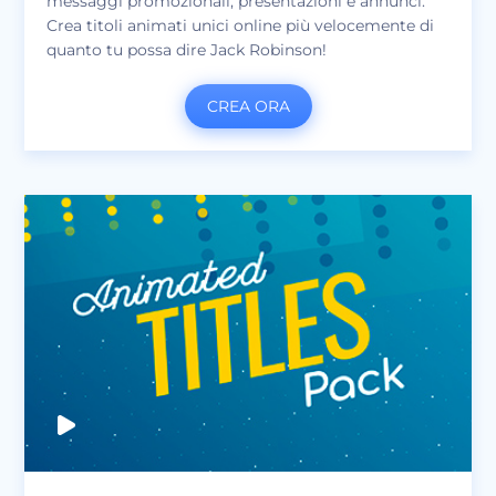
messaggi promozionali, presentazioni e annunci.
Crea titoli animati unici online più velocemente di
quanto tu possa dire Jack Robinson!
CREA ORA