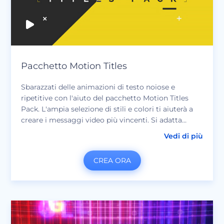
Pacchetto Motion Titles
Sbarazzati delle animazioni di testo noiose e
ripetitive con l'aiuto del pacchetto Motion Titles
Pack. L'ampia selezione di stili e colori ti aiuterà a
creare i messaggi video più vincenti. Si adatta
perfettamente a presentazioni, presentazioni
Vedi di più
aziendali, presentazioni di diapositive, spot televisivi
e molto altro. Aggiungi il tuo testo, scegli lo stile e
CREA ORA
completa la scena con una delle nostre tracce
musicali di alta qualità. Stupisci il tuo pubblico con
un approccio unico.