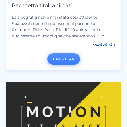
Pacchetto titoli animati
La tipografia non è mai stata così attraente!
Sbarazzati dei testi noiosi con il pacchetto
Animated Titles Pack. Più di 100 animazioni e
nuovissime soluzioni grafiche lasceranno il tuo
pubblico a bocca aperta. Digita semplicemente il
Vedi di più
tuo testo, personalizza i colori, aggiungi una traccia
musicale perfetta e il tuo bellissimo video
CREA ORA
tipografico è pronto!