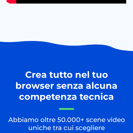
Crea tutto nel tuo
browser senza alcuna
competenza tecnica
Abbiamo oltre 50.000+ scene video
uniche tra cui scegliere