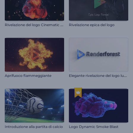
R
ivelazione del logo Cinematic Flames
Rivelazione epica del logo
E
legante rivelazione del logo lucido
Aprifuoco fiammeggiante
Introduzione alla partita di calcio
Logo Dynamic Smoke Blast