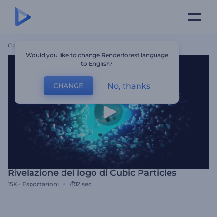
Casa
Modelli
Rivelazione Del Logo Di Cubic Particles
Would you like to change Renderforest language
to English?
No, thanks
CHANGE
Rivelazione del logo di Cubic Particles
15K+
Esportazioni
12 sec