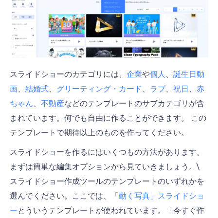
スライドショーのカテゴリには、
企業
や
個人
、
誕生日動
画
、
結婚式
、
グリーティング・カード
、
ラブ
、
祝日
、
赤
ちゃん
、
不動産
などのテンプレートのサブカテゴリが含
まれています。何でも自由に作ることができます。 この
テンプレートで期待以上のものを作ってください。
スライドショーを作るにはいくつもの方法があります。
まずは簡単な編集オプションから見ていきましょう。\
スライドショー作成ツールのテンプレートのいずれかを
選んでください。ここでは、
「動く写真」スライドショ
ー
とういうテンプレートが使われています。「今すぐ作