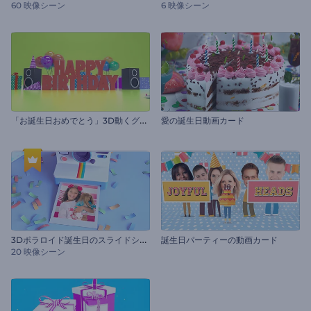
60 映像シーン
6 映像シーン
「
お誕生日おめでとう」3D動くグリーティングカード
愛の誕生日動画カード
3
Dポラロイド誕生日のスライドショー
誕生日パーティーの動画カード
20 映像シーン