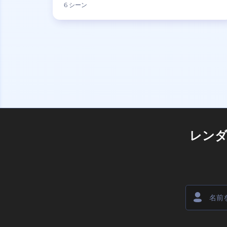
6 シーン
レン