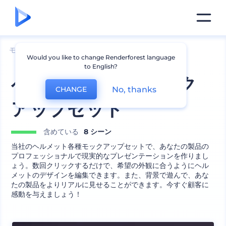
モックアップ
アパレル
帽子モックアップ
Would you like to change Renderforest language
to English?
ヘルメット各種モック
No, thanks
CHANGE
アップセット
含めている
8 シーン
当社のヘルメット各種モックアップセットで、あなたの製品の
プロフェッショナルで現実的なプレゼンテーションを作りまし
ょう。数回クリックするだけで、希望の外観に合うようにヘル
メットのデザインを編集できます。また、背景で遊んで、あな
たの製品をよりリアルに見せることができます。今すぐ顧客に
感動を与えましょう！