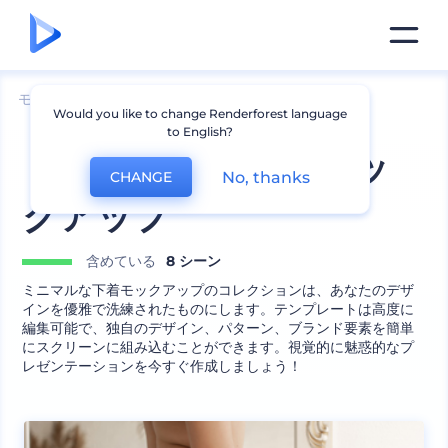
モックアップ
アパレル
他のアパレルモックアップ
Would you like to change Renderforest language
to English?
ミニマルな下着のモッ
No, thanks
CHANGE
クアップ
含めている
8 シーン
ミニマルな下着モックアップのコレクションは、あなたのデザ
インを優雅で洗練されたものにします。テンプレートは高度に
編集可能で、独自のデザイン、パターン、ブランド要素を簡単
にスクリーンに組み込むことができます。視覚的に魅惑的なプ
レゼンテーションを今すぐ作成しましょう！