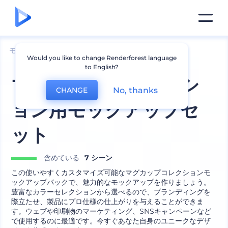
モックアップ
製品
マグのモックアップ
Would you like to change Renderforest language
to English?
マグカップのコレクシ
No, thanks
CHANGE
ョン用モックアップセ
ット
含めている
7 シーン
この使いやすくカスタマイズ可能なマグカップコレクションモ
ックアップパックで、魅力的なモックアップを作りましょう。
豊富なカラーセレクションから選べるので、ブランディングを
際立たせ、製品にプロ仕様の仕上がりを与えることができま
す。ウェブや印刷物のマーケティング、SNSキャンペーンなど
で使用するのに最適です。今すぐあなた自身のユニークなデザ