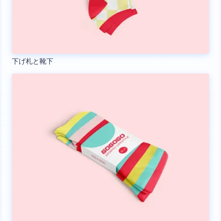
下げ札と靴下