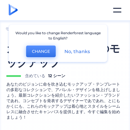
モックアップ
アパレル
Tシャツのモックアップ
Would you like to change Renderforest language
to English?
カジュアルTシャツのモ
No, thanks
CHANGE
ックアップ
含めている
12 シーン
あなたのビジョンに命を吹き込むモックアップ・テンプレート
の多彩なコレクションで、アパレル・デザインを格上げしまし
ょう。最新コレクションを紹介したいファッション・ブランド
であれ、コンセプトを発表するデザイナーであであれ、とにも
かくにも、これらのモックアップは着心地とスタイルをシーム
レスに融合させたキャンバスを提供します。今すぐ編集を始め
ましょう！