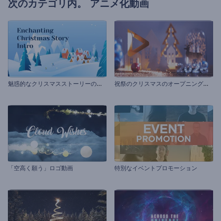
次のカテゴリ内。
アニメ化動画
魅
惑的なクリスマスストーリーのープニング動画
祝
祭のクリスマスのオープニング動画
「空高く願う」ロゴ動画
特別なイベントプロモーション