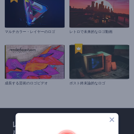
マルチカラー・レイヤーのロゴ
レトロで未来的なロゴ動画
成長する芸術のロゴビデオ
ポスト終末論的なロゴ
レンダーフォレストのメー
ルマガジンにどうかご登録