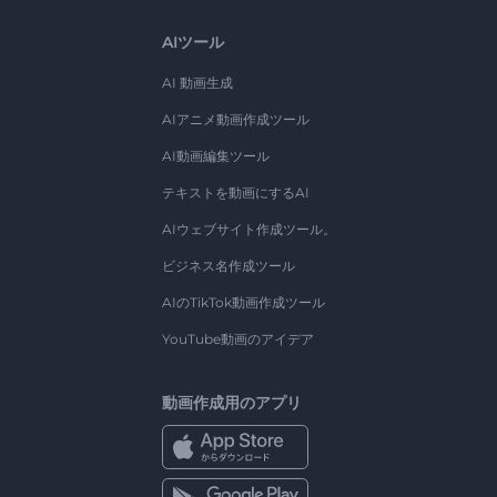
AIツール
AI 動画生成
AIアニメ動画作成ツール
AI動画編集ツール
テキストを動画にするAI
AIウェブサイト作成ツール。
ビジネス名作成ツール
AIのTikTok動画作成ツール
YouTube動画のアイデア
動画作成用のアプリ