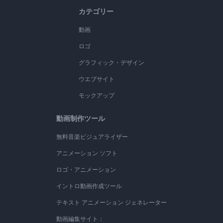
カテゴリー
動画
ロゴ
グラフィック・デザイン
ウエブサイト
モックアップ
動画制作ツール
無料音楽ビジュアライザー
アニメーション ソフト
ロゴ・アニメーション
イントロ動画作成ツール
テキスト アニメーション ジェネレーター
動画編集サイト：