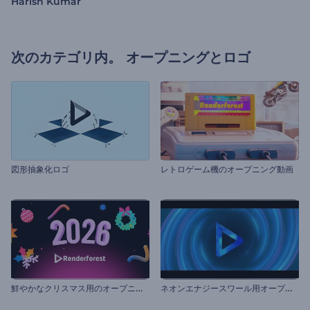
Harish Kumar
次のカテゴリ内。
オープニングとロゴ
図形抽象化ロゴ
レトロゲーム機のオープニング動画
鮮
やかなクリスマス用のオープニング動画
ネ
オンエナジースワール用オープニング動画