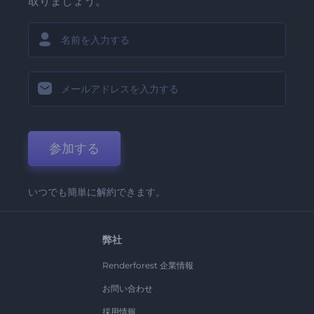
取りましょう。
参加する
いつでも簡単に解約できます。
弊社
Renderforest 企業情報
お問い合わせ
採用情報