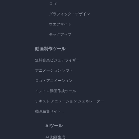
ロゴ
グラフィック・デザイン
ウエブサイト
モックアップ
動画制作ツール
無料音楽ビジュアライザー
アニメーション ソフト
ロゴ・アニメーション
イントロ動画作成ツール
テキスト アニメーション ジェネレーター
動画編集サイト：
AIツール
AI 動画生成