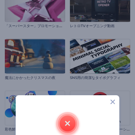
「
スーパースター」プロモーションビデオ
レトロTVオープニング動画
魔法にかかったクリスマスの夜
SNS用の簡潔なタイポグラフィ
彩
色鮮やかなイベントのプロモーションビデオ
Y
ouTube チャネル用のプロモーションビデオ