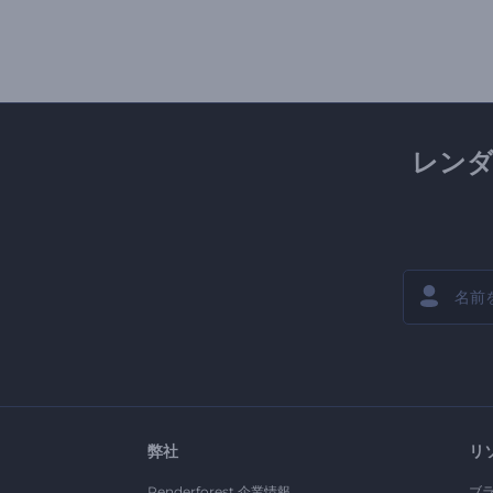
レン
弊社
リ
Renderforest 企業情報
ブ