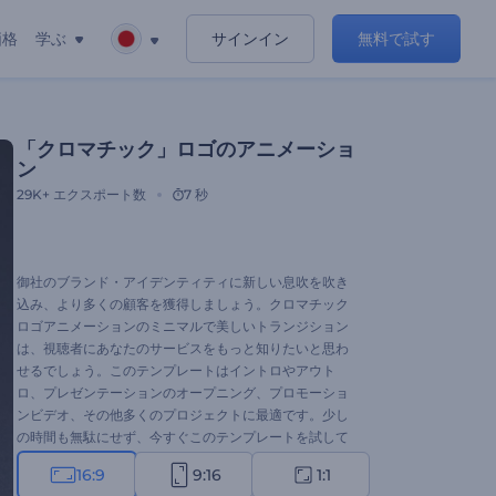
価格
学ぶ
サインイン
無料で試す
「クロマチック」ロゴのアニメーショ
ン
29K+
エクスポート数
7 秒
御社のブランド・アイデンティティに新しい息吹を吹き
込み、より多くの顧客を獲得しましょう。クロマチック
ロゴアニメーションのミニマルで美しいトランジション
は、視聴者にあなたのサービスをもっと知りたいと思わ
せるでしょう。このテンプレートはイントロやアウト
ロ、プレゼンテーションのオープニング、プロモーショ
ンビデオ、その他多くのプロジェクトに最適です。少し
の時間も無駄にせず、今すぐこのテンプレートを試して
みてください。
16:9
9:16
1:1