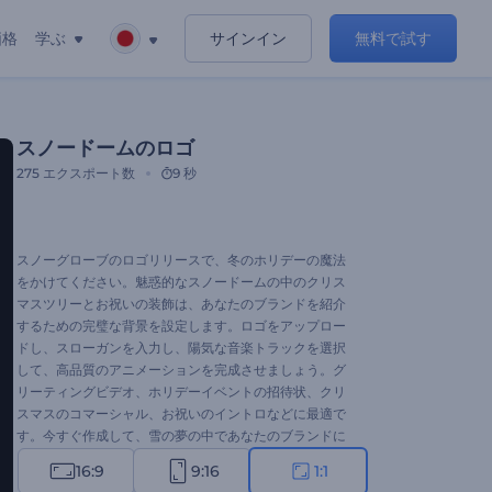
価格
学ぶ
サインイン
無料で試す
スノードームのロゴ
275
エクスポート数
9 秒
スノーグローブのロゴリリースで、冬のホリデーの魔法
をかけてください。魅惑的なスノードームの中のクリス
マスツリーとお祝いの装飾は、あなたのブランドを紹介
するための完璧な背景を設定します。ロゴをアップロー
ドし、スローガンを入力し、陽気な音楽トラックを選択
して、高品質のアニメーションを完成させましょう。グ
リーティングビデオ、ホリデーイベントの招待状、クリ
スマスのコマーシャル、お祝いのイントロなどに最適で
す。今すぐ作成して、雪の夢の中であなたのブランドに
命を吹き込みましょう！
16:9
9:16
1:1