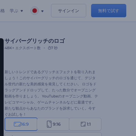
価格
学ぶ
サインイン
無料で試す
サイバーグリッチのロゴ
48K+
エクスポート数
7 秒
新しいトレンドであるグリッチエフェクトを取り入れま
しょう！このサイバーグリッチのロゴを通じて、デジタ
ル世代の新たな美的感覚を発見してください。 ロゴをド
ラッグアンドドロップして、たった数分でオープニング
動画を作りましょう。 YouTubeのオープニング動画、テ
レビコマーシャル、ゲームチャンネルなどに最適です。
新たな観点からあなたのブランドを訴求していく。今す
ぐお試しを！
16:9
9:16
1:1