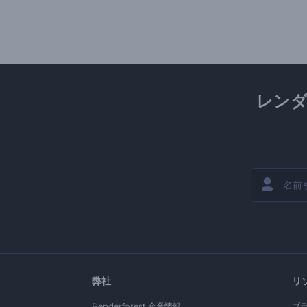
レン
弊社
リ
Renderforest 企業情報
ブ