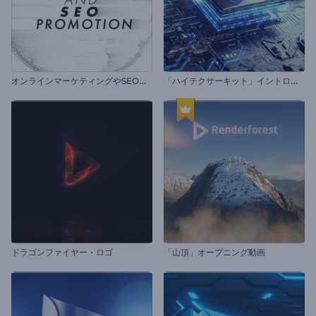
オ
ンラインマーケティングやSEOプロモーション
「
ハイテクサーキット」イントロ動画
ドラゴンファイヤー・ロゴ
「山頂」オープニング動画