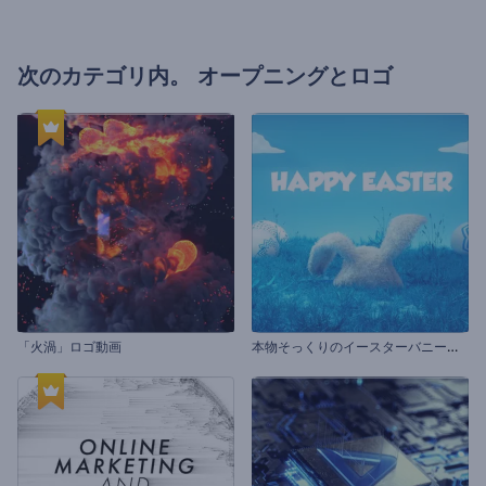
次のカテゴリ内。
オープニングとロゴ
本
物そっくりのイースターバニーのオープニング動画
「火渦」ロゴ動画