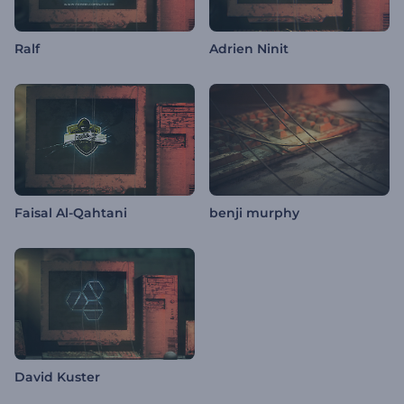
Ralf
Adrien Ninit
Faisal Al-Qahtani
benji murphy
David Kuster