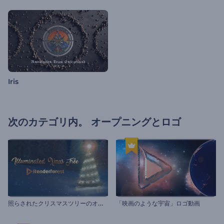
Iris
次のカテゴリ内。
オープニングとロゴ
照
らされたクリスマスツリーのオープニング動画
「映画のような宇宙」ロゴ動画