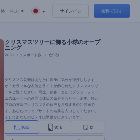
価格
学ぶ
サインイン
無料で試す
クリスマスツリーに飾る小球のオープ
ニング
20K+
エクスポート数
9 秒
クリスマス音楽はあなたに即座に気分を後押しします
か？カラフルな衣装とライトが飾られたクリスマスツリ
ーをご覧ください。同僚、顧客、またはプラットフォー
ムのユーザーの画面に休日の気分をもたらします。軽い
プロの方法でクリスマスの歓声を共有するのに最適で
す。あなたのウェブサイトの名前を入力してください、
そしてあなたのビデオは準備が出来ています。
16:9
9:16
1:1