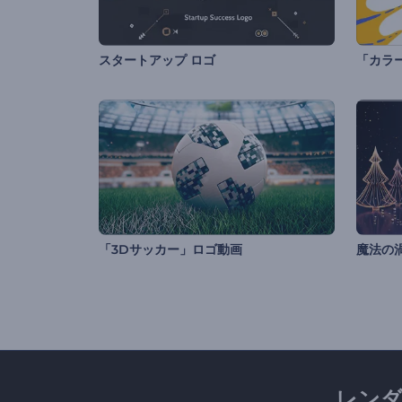
スタートアップ ロゴ
「カラ
「3Dサッカー」ロゴ動画
魔法の
レン