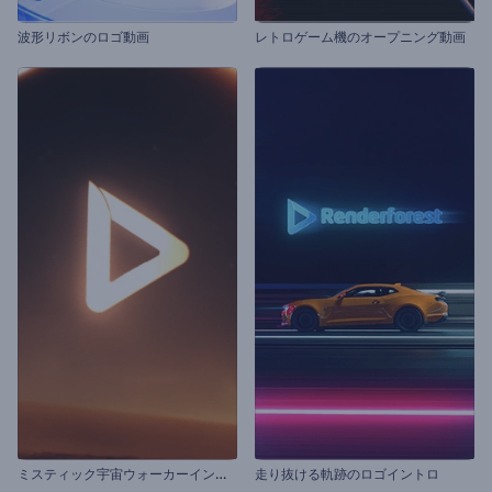
波形リボンのロゴ動画
レトロゲーム機のオープニング動画
ミ
スティック宇宙ウォーカーイントロ動画
走り抜ける軌跡のロゴイントロ