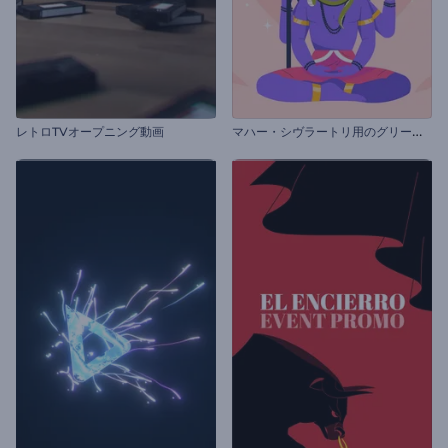
マ
ハー・シヴラートリ用のグリーティング動画
レトロTVオープニング動画