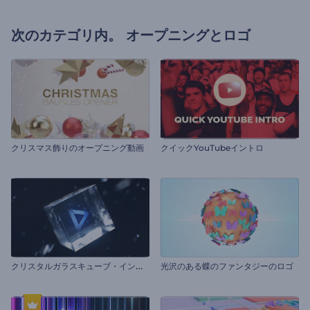
次のカテゴリ内。
オープニングとロゴ
クリスマス飾りのオープニング動画
クイックYouTubeイントロ
ク
リスタルガラスキューブ・イントロ
光沢のある蝶のファンタジーのロゴ