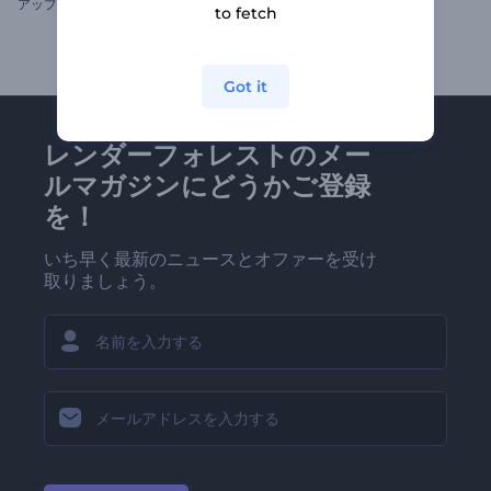
ア
ップビートのイベント用オープニング動画
炎の渦イントロ
to fetch
Got it
レンダーフォレストのメー
ルマガジンにどうかご登録
を！
いち早く最新のニュースとオファーを受け
取りましょう。