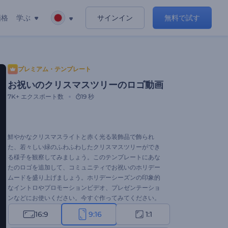
価格
学ぶ
サインイン
無料で試す
プレミアム・テンプレート
お祝いのクリスマスツリーのロゴ動画
7K+
エクスポート数
19 秒
鮮やかなクリスマスライトと赤く光る装飾品で飾られ
た、若々しい緑のふわふわしたクリスマスツリーができ
る様子を観察してみましょう。このテンプレートにあな
たのロゴを追加して、コミュニティでお祝いのホリデー
ムードを盛り上げましょう。ホリデーシーズンの印象的
なイントロやプロモーションビデオ、プレゼンテーショ
ンなどにお使いください。今すぐ作ってみてください。
16:9
9:16
1:1