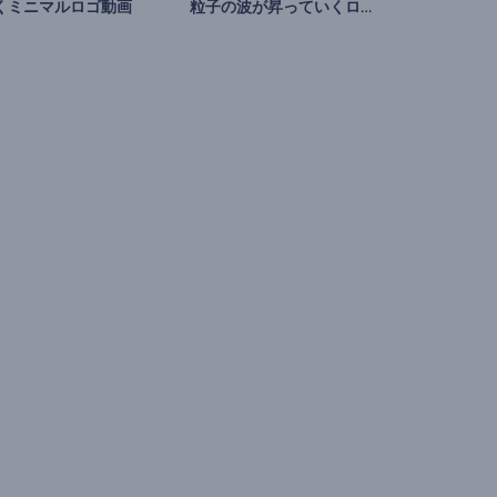
粒子の波が昇っていくロゴ
くミニマルロゴ動画