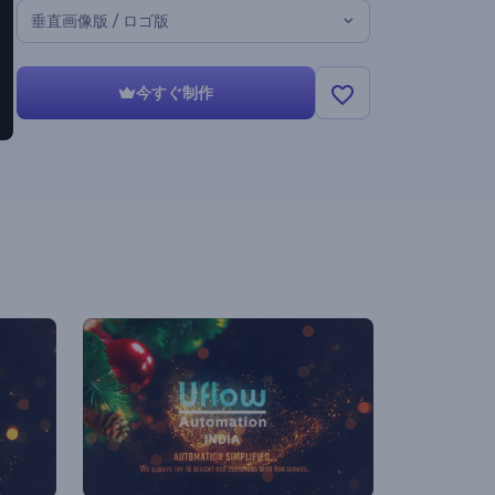
垂直画像版 / ロゴ版
今すぐ制作