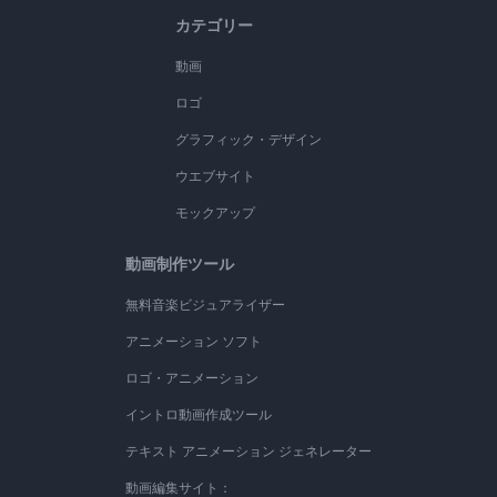
カテゴリー
動画
ロゴ
グラフィック・デザイン
ウエブサイト
モックアップ
動画制作ツール
無料音楽ビジュアライザー
アニメーション ソフト
ロゴ・アニメーション
イントロ動画作成ツール
テキスト アニメーション ジェネレーター
動画編集サイト：