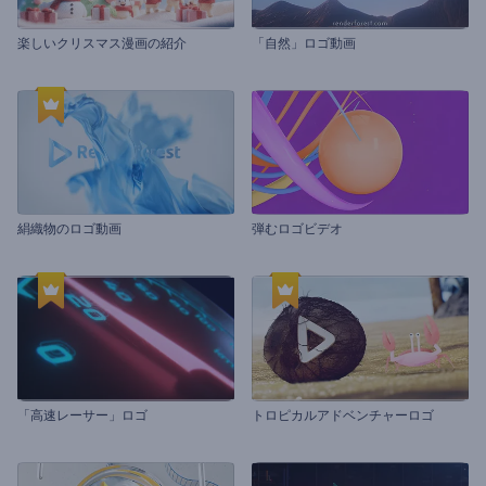
楽しいクリスマス漫画の紹介
「自然」ロゴ動画
絹織物のロゴ動画
弾むロゴビデオ
「高速レーサー」ロゴ
トロピカルアドベンチャーロゴ