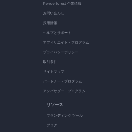
Renderforest 企業情報
お問い合わせ
採用情報
ヘルプとサポート
アフィリエイト・プログラム
プライバシーポリシー
取引条件
サイトマップ
パートナー・プログラム
アンバサダー・プログラム
リソース
ブランディング ツール
ブログ