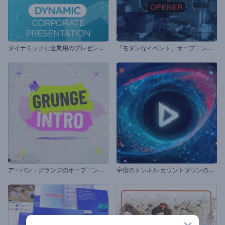
ダ
イナミックな企業用のプレゼンテーション
「
モダンなイベント」オープニング動画
ア
ーバン・グランジのオープニング動画
宇
宙のトンネル カウントダウンのイントロ