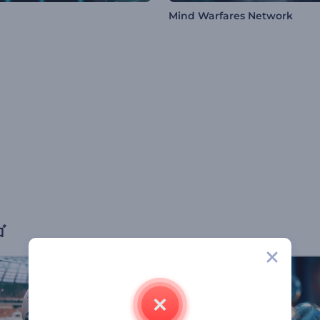
Mind Warfares Network
ゴ