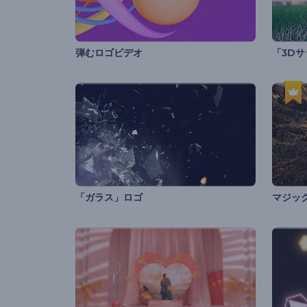
弾むロゴビデオ
「3D
「ガラス」ロゴ
マジッ