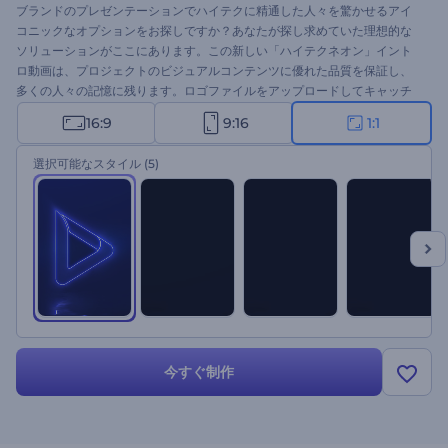
ブランドのプレゼンテーションでハイテクに精通した人々を驚かせるアイ
コニックなオプションをお探しですか？あなたが探し求めていた理想的な
ソリューションがここにあります。この新しい「ハイテクネオン」イント
ロ動画は、プロジェクトのビジュアルコンテンツに優れた品質を保証し、
多くの人々の記憶に残ります。ロゴファイルをアップロードしてキャッチ
フレーズを挿入すれば、プロフェッショナルなロゴイントロ動画が完成し
16:9
9:16
1:1
ます。技術系企業の紹介、ブランドプロモーション、チャンネル紹介など
に最適です。モダンなロゴイントロでプロジェクトを確実にに成功させま
選択可能なスタイル
(5)
しょう。このテンプレートを今すぐお試しください。
今すぐ制作