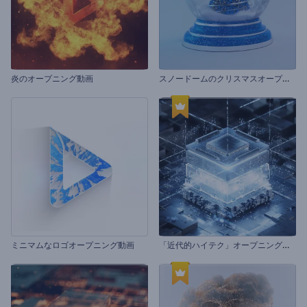
ス
ノードームのクリスマスオープニング動画
炎のオープニング動画
「
近代的ハイテク」オープニング動画
ミニマムなロゴオープニング動画